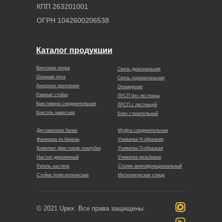
КПП 263201001
ОГРН 1042600206538
Каталог продукции
Винтовая опора
Связь диагональная
Опорная пята
Связь горизонтальная
Анкерное крепление
Ограждение
Рамные стойки
ЛРСП без лестницы
Крестовина соединительная
ЛРСП с лестницей
Консоль навесная
Клин строительный
Двутавровая балка
Муфта соединительная
Фанераза из березы
Унивилка Н-образная
Комплект фиксторов опалубки
Унивилка П-образная
Настил деревянный
Унивилка резьбовая
Ригель настила
Столик многофункциональный
Стойка телескопическая
Металлическая спица
© 2021 Upex. Все права защищены.