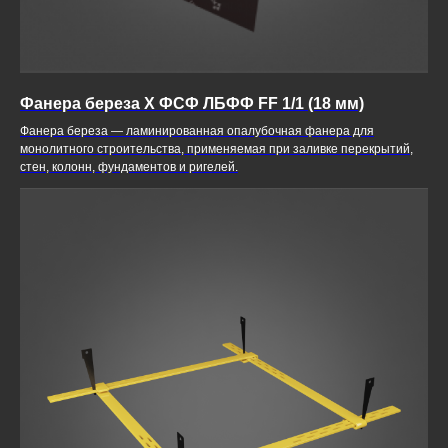
Фанера береза X ФСФ ЛБФФ FF 1/1 (18 мм)
Фанера береза — ламинированная опалубочная фанера для
монолитного строительства, применяемая при заливке перекрытий,
стен, колонн, фундаментов и ригелей.