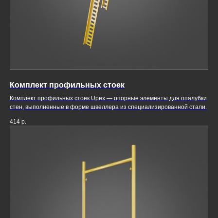
Комплект профильных стоек
Комплект профильных стоек Upex — опорные элементы для опалубки
стен, выполненные в форме швеллера из специализированной стали.
414
р.