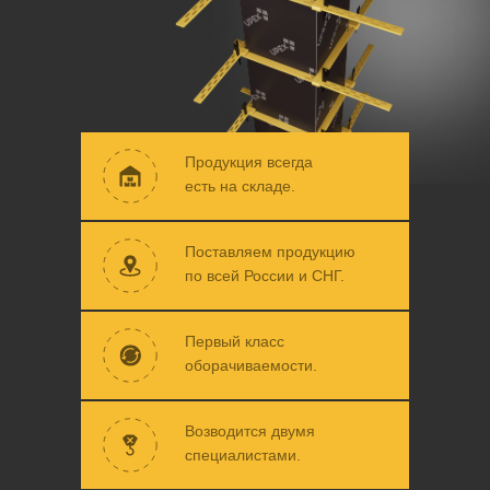
Продукция всегда
есть на складе.
Поставляем продукцию
по всей России и СНГ.
Первый класс
оборачиваемости.
Возводится двумя
специалистами.