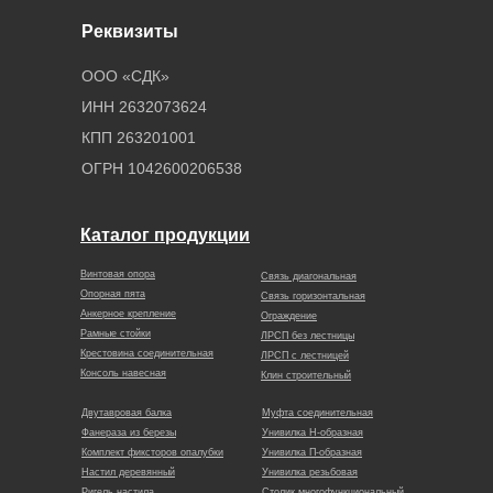
Реквизиты
ООО «СДК»
ИНН 2632073624
КПП 263201001
ОГРН 1042600206538
Каталог продукции
Винтовая опора
Связь диагональная
Опорная пята
Связь горизонтальная
Анкерное крепление
Ограждение
Рамные стойки
ЛРСП без лестницы
Крестовина соединительная
ЛРСП с лестницей
Консоль навесная
Клин строительный
Двутавровая балка
Муфта соединительная
Фанераза из березы
Унивилка Н-образная
Комплект фиксторов опалубки
Унивилка П-образная
Настил деревянный
Унивилка резьбовая
Ригель настила
Столик многофункциональный