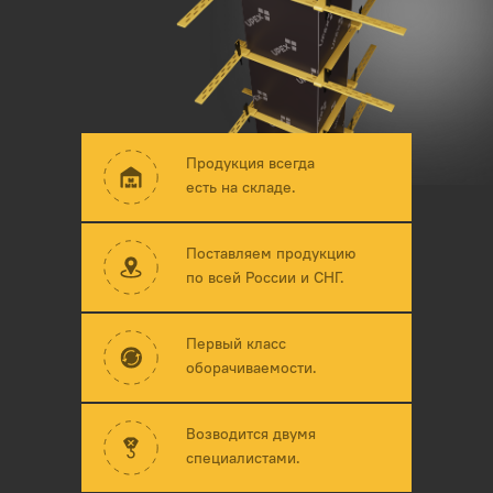
Продукция всегда
есть на складе.
Поставляем продукцию
по всей России и СНГ.
Первый класс
оборачиваемости.
Возводится двумя
специалистами.