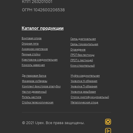
КПП 263201001
ОГРН 1042600206538
Каталог продукции
Винтовая опора
Связь диагональная
Опорная пята
Связь горизонтальная
Анкерное крепление
Ограждение
Рамные стойки
ЛРСП без лестницы
Крестовина соединительная
ЛРСП с лестницей
Консоль навесная
Клин строительный
Двутавровая балка
Муфта соединительная
Фанераза из березы
Унивилка Н-образная
Комплект фиксторов опалубки
Унивилка П-образная
Настил деревянный
Унивилка резьбовая
Ригель настила
Столик многофункциональный
Стойка телескопическая
Металлическая спица
© 2021 Upex. Все права защищены.