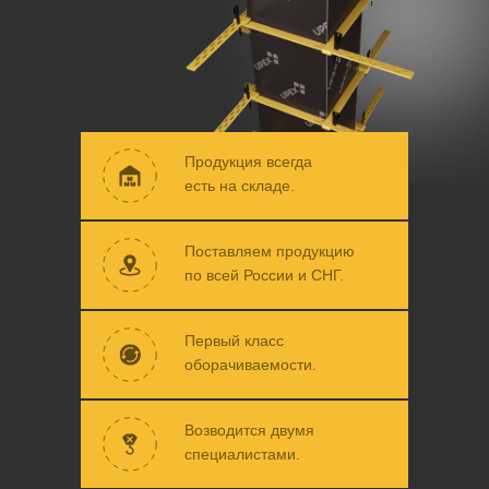
Продукция всегда
есть на складе.
Поставляем продукцию
по всей России и СНГ.
Первый класс
оборачиваемости.
Возводится двумя
специалистами.