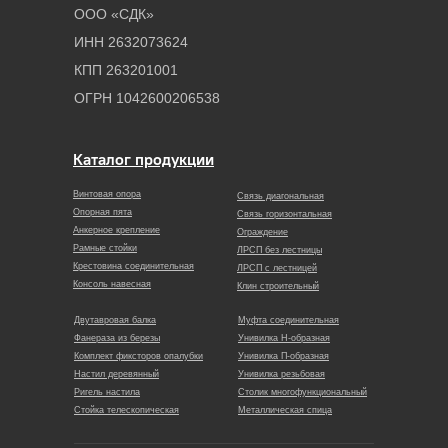
ООО «СДК»
ИНН 2632073624
КПП 263201001
ОГРН 1042600206538
Каталог продукции
Винтовая опора
Связь диагональная
Опорная пята
Связь горизонтальная
Анкерное крепление
Ограждение
Рамные стойки
ЛРСП без лестницы
Крестовина соединительная
ЛРСП с лестницей
Консоль навесная
Клин строительный
Двутавровая балка
Муфта соединительная
Фанераза из березы
Унивилка Н-образная
Комплект фиксторов опалубки
Унивилка П-образная
Настил деревянный
Унивилка резьбовая
Ригель настила
Столик многофункциональный
Стойка телескопическая
Металлическая спица