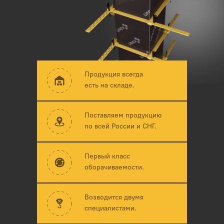
Продукция всегда
есть на складе.
Поставляем продукцию
по всей России и СНГ.
Первый класс
оборачиваемости.
Возводится двумя
специалистами.