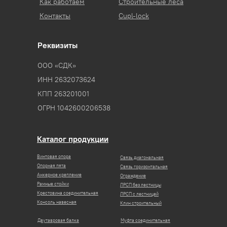
Как работаем
Строительные леса
Контакты
Cupl-lock
Реквизиты
ООО «СДК»
ИНН 2632073624
КПП 263201001
ОГРН 1042600206538
Каталог продукции
Винтовая опора
Связь диагональная
Опорная пята
Связь горизонтальная
Анкерное крепление
Ограждение
Рамные стойки
ЛРСП без лестницы
Крестовина соединительная
ЛРСП с лестницей
Консоль навесная
Клин строительный
Двутавровая балка
Муфта соединительная