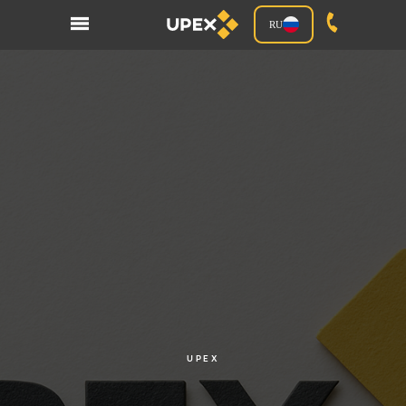
RU
UPEX