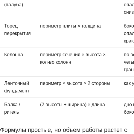
(палуба)
опа
сниз
Торец
периметр плиты × толщина
бок
перекрытия
опал
кра
Колонна
периметр сечения × высота ×
по в
кол-во колонн
чет
гра
Ленточный
периметр × высота × 2 стороны
как 
фундамент
Балка /
(2 высоты + ширина) × длина
дно 
ригель
бок
Формулы простые, но объём работы растёт с