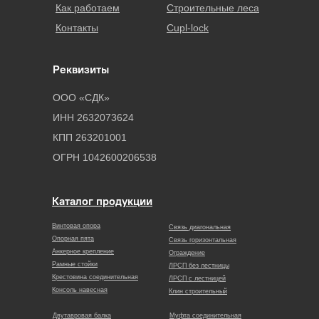
Как работаем
Строительные леса
Контакты
Cupl-lock
Реквизиты
ООО «СДК»
ИНН 2632073624
КПП 263201001
ОГРН 1042600206538
Каталог продукции
Винтовая опора
Связь диагональная
Опорная пята
Связь горизонтальная
Анкерное крепление
Ограждение
Рамные стойки
ЛРСП без лестницы
Крестовина соединительная
ЛРСП с лестницей
Консоль навесная
Клин строительный
Двутавровая балка
Муфта соединительная