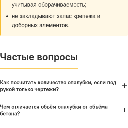
учитывая оборачиваемость;
не закладывают запас крепежа и
доборных элементов.
Частые вопросы
Как посчитать количество опалубки, если под
рукой только чертежи?
Разбейте конструкции на элементы (стены,
Чем отличается объём опалубки от объёма
перекрытия, колонны, фундамент) и
бетона?
посчитайте площадь опалубливания каждого
Это разные величины. Объём бетона — это