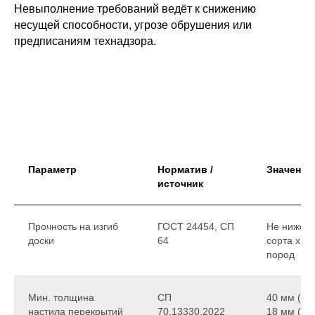
Невыполнение требований ведёт к снижению
несущей способности, угрозе обрушения или
предписаниям технадзора.
Параметр
Норматив /
Значение
источник
Прочность на изгиб
ГОСТ 24454, СП
Не ниже 2
доски
64
сорта хво
пород
Мин. толщина
СП
40 мм (дос
настила перекрытий
70.13330.2022
18 мм (ф