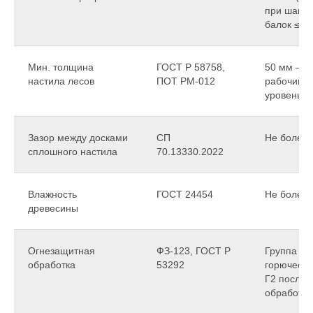
при шаге
балок ≤ 0,
Мин. толщина
ГОСТ Р 58758,
50 мм —
настила лесов
ПОТ РМ-012
рабочий
уровень
Зазор между досками
СП
Не более 
сплошного настила
70.13330.2022
Влажность
ГОСТ 24454
Не более
древесины
Огнезащитная
ФЗ-123, ГОСТ Р
Группа
обработка
53292
горючести
Г2 после
обработки