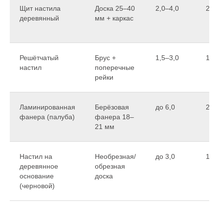
Щит настила
Доска 25–40
2,0–4,0
20–
деревянный
мм + каркас
Решётчатый
Брус +
1,5–3,0
15–
настил
поперечные
рейки
Ламинированная
Берёзовая
до 6,0
20–
фанера (палуба)
фанера 18–
21 мм
Настил на
Необрезная/
до 3,0
1–5
деревянное
обрезная
основание
доска
(черновой)